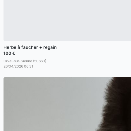
Herbe à faucher + regain
100 €
Orval-sur-Sienne (50660)
26/04/2026 06:31