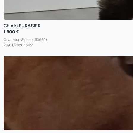
Chiots EURASIER
1 600 €
Orval-sur-Sienne (50660)
23/01/2026 15:27