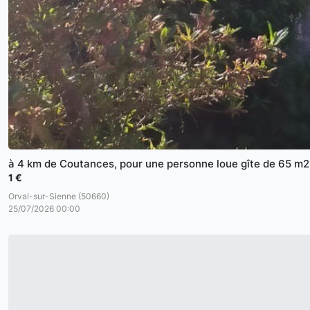
à 4 km de Coutances, pour une personne loue gîte de 65 m2.
1 €
Orval-sur-Sienne (50660)
25/07/2026 00:00