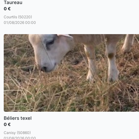
Taureau
0 €
Courtils (50220)
01/08/2026 00:00
Béliers texel
0 €
Canisy (50860)
01/08/2026 00:00