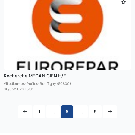
Recherche MECANICIEN H/F
Villedieu-les-Poêles-Rouffigny (50800)
06/05/2026 15:01
1
...
5
...
9