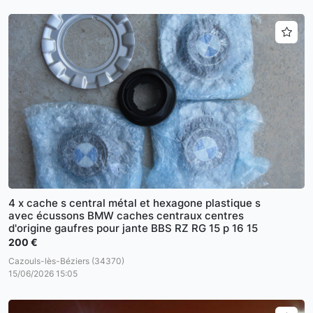
4 x cache s central métal et hexagone plastique s
avec écussons BMW caches centraux centres
d'origine gaufres pour jante BBS RZ RG 15 p 16 15
200 €
Cazouls-lès-Béziers (34370)
15/06/2026 15:05