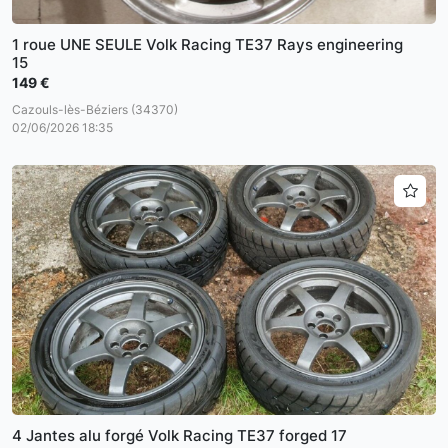
1 roue UNE SEULE Volk Racing TE37 Rays engineering
15
149 €
Cazouls-lès-Béziers (34370)
02/06/2026 18:35
4 Jantes alu forgé Volk Racing TE37 forged 17