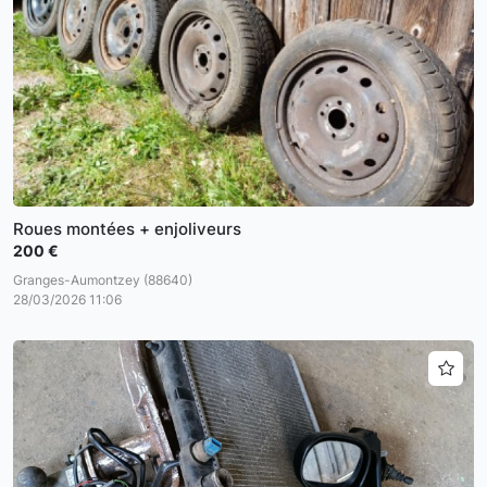
Roues montées + enjoliveurs
200 €
Granges-Aumontzey (88640)
28/03/2026 11:06