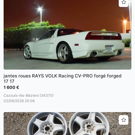
jantes roues RAYS VOLK Racing CV-PRO forgé forged
17 17
1 600 €
Cazouls-lès-Béziers (34370)
02/06/2026 20:06