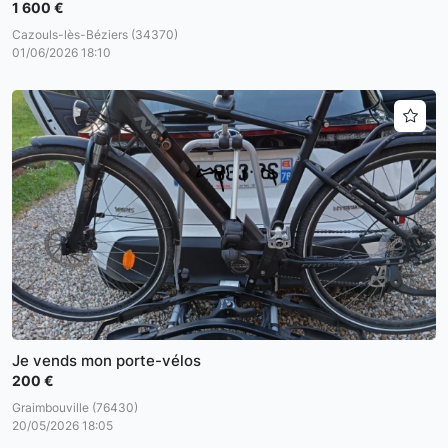
1 600 €
Cazouls-lès-Béziers (34370)
01/06/2026 18:10
Je vends mon porte-vélos
200 €
Graimbouville (76430)
20/05/2026 18:05