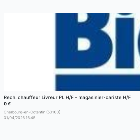
Rech. chauffeur Livreur PL H/F - magasinier-cariste H/F
0 €
Cherbourg-en-Cotentin (50100)
01/04/2026 16:45