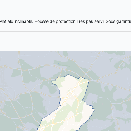
Mât alu inclinable. Housse de protection.Très peu servi. Sous garanti