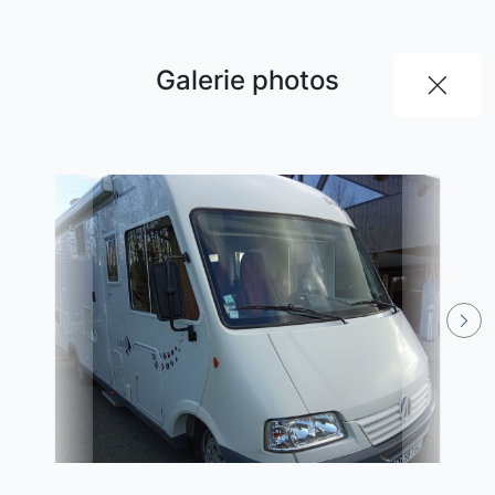
Galerie photos
L'Annonceur
Diffusez vos annonces gratuitement sur
internet grâce à lannonceur.com et ciblez les
acheteurs près de chez vous en publiant vos
annonces sur les journaux de votre région.
Publier chez nous, c'est :
Rapide, simple et efficace !
Générique