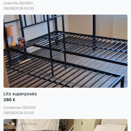
Granville (50400)
08/08/2026 00:00
Lits superposés
280 €
Coutances (50200)
08/08/2026 00:00