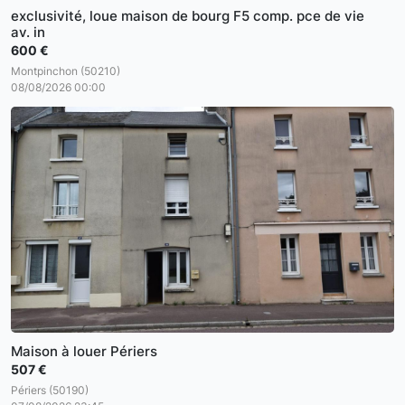
exclusivité, loue maison de bourg F5 comp. pce de vie
av. in
600 €
Montpinchon (50210)
08/08/2026 00:00
Maison à louer Périers
507 €
Périers (50190)