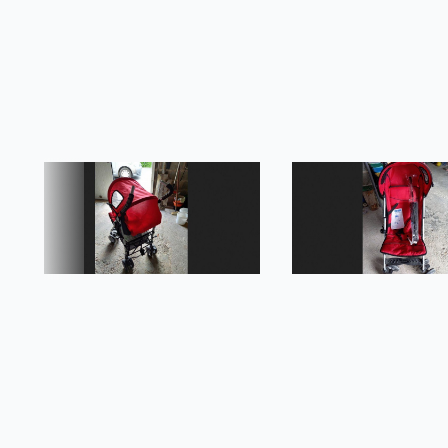
L'Annonceur
Diffusez vos annonces gratuitement sur 
journaux de votre région.
Publier chez nous, c'est :
Rapide, simple et efficace !
Générique
Contactez-nous