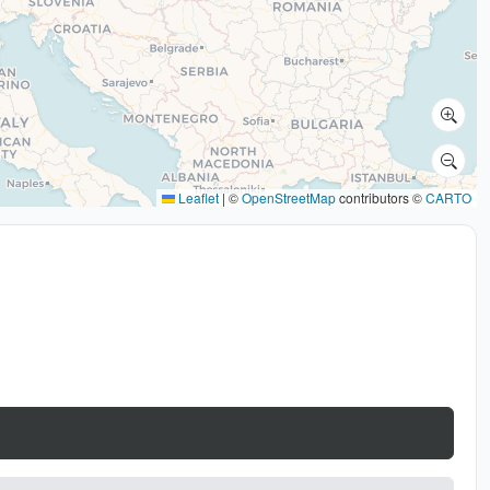
Leaflet
|
©
OpenStreetMap
contributors ©
CARTO