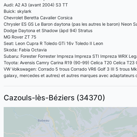
Audi: A2 A3 (avant 2004) S3 TT
Buick: skylark
Chevrolet Beretta Cavalier Corsica
Chrysler ES GS Le Baron daytona (pas les autres le baron) Neon S
Dodge Daytona et Shadow (àpd 94) Stratus
MG Rover ZT 75
Seat: Leon Cupra R Toledo GTi 16v Toledo II Leon
Skoda: Fabia Octavia
Subaru: Forester Forrester Impreza Impreza STI Impreza WRX Le
Toyota: Avensis Camry Carina R19 (90-99) Celica T20 Celica T23
VW Volkswagen: Corrado 5 trous Corrado VR6 Golf 3 III 5 trous M
galaxy, mercedes et autres) et autres marques avec adaptateurs q
Cazouls-lès-Béziers (34370)