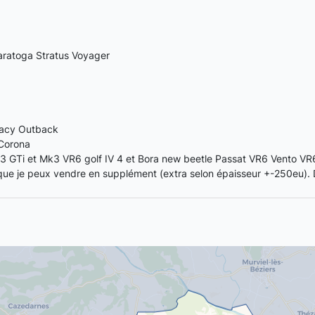
aratoga Stratus Voyager
gacy Outback
 Corona
k3 GTi et Mk3 VR6 golf IV 4 et Bora new beetle Passat VR6 Vento VR
ue je peux vendre en supplément (extra selon épaisseur +-250eu). D