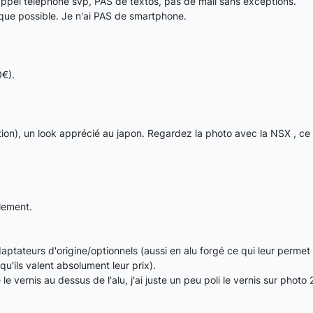
ppel téléphone svp, PAS de textos, pas de mail sans exceptions.
 que possible. Je n'ai PAS de smartphone.
0€).
on), un look apprécié au japon. Regardez la photo avec la NSX , ce 
lement.
ptateurs d'origine/optionnels (aussi en alu forgé ce qui leur permet
u'ils valent absolument leur prix).
le vernis au dessus de l'alu, j'ai juste un peu poli le vernis sur photo 