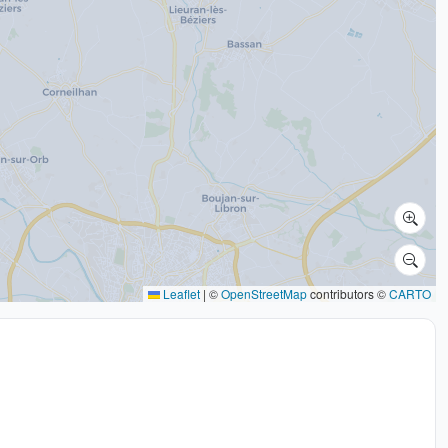
Leaflet
|
©
OpenStreetMap
contributors ©
CARTO