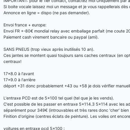
IMPORTANT: pour le 1ier contact, contactez moi Uniquement par a
Si boite vocale laissez moi un message et je vous rappellerais dès
Annonce en ligne = dispo (ne pas demander).
Envoi france + europe:
Envoi FR +-80€ mondial relay avec emballage parfait (me coute 2
Paiement cash virement bancaire ou paypal (ami).
SANS PNEUS (trop vieux après inutilisés 10 an).
Ces jantes se montent quasi toujours sans caches centraux (en opti
centraux!
17x8.0 à l'avant
17x9.0 à l'arrière
déport +31 donc probablement +43 ou +58 je dois vérifier manuel
L'entraxe PCD est de 5x100 tel quel (tel que je les vends).
C'est possible de les passer en entraxe 5x114.3 5x114 avec les ada
séparément pour 349€ (introuvables et très rares donc 'cher' bien q
Finition d'origine (centres éclats de peinture). Les voiles ont encore 
voitures en entraxe pcd 5x100 :