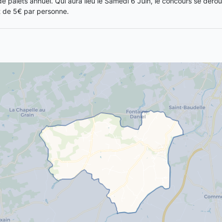
de palets annuel. Qui aura lieu le Samedi 6 Juin, le concours se déro
st de 5€ par personne.