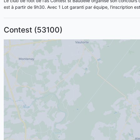
Le club de foot de l'as Contest st Baudelle organise son concours 
est à partir de 9h30. Avec 1 Lot garanti par équipe, l'inscription e
Contest (53100)