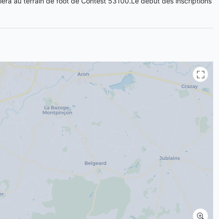
ulera au terrain de foot de Contest 53100.Le début des inscriptions