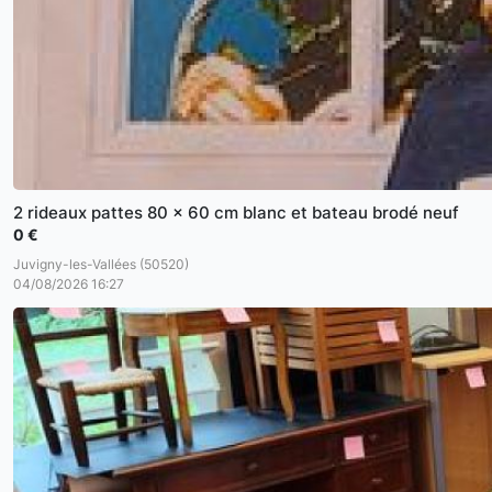
2 rideaux pattes 80 x 60 cm blanc et bateau brodé neuf
0 €
Juvigny-les-Vallées (50520)
04/08/2026 16:27