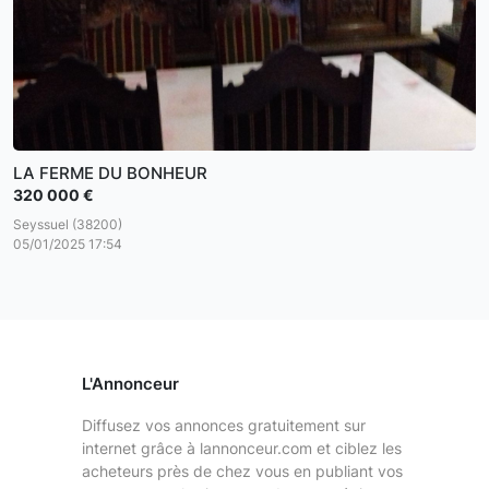
LA FERME DU BONHEUR
320 000 €
Seyssuel (38200)
05/01/2025 17:54
L'Annonceur
Diffusez vos annonces gratuitement sur
internet grâce à lannonceur.com et ciblez les
acheteurs près de chez vous en publiant vos