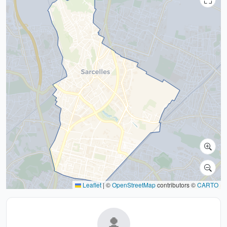
Leaflet
|
©
OpenStreetMap
contributors ©
CARTO