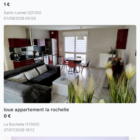
1 €
Saint-Lormel (22130)
01/08/2026 00:00
loue appartement la rochelle
0 €
La Rochelle (17000)
27/07/2026 18:12